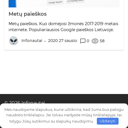
Metų paieškos
Metų paieškos. Kuo domėjosi žmonės 2017-2019 metais
internete. Populiariausios Google paieškos Lietuvoje.
Infonautai
2020 27 sausio
0
58
© 2026 Infonautai
Mes naudojame slapukus, kurie užtikrina, kad Jums bus patogu
naudotis tinklalapiu. Jei toliau naršysite mūsų tinklalapyje, tai
tolygu Jūsų sutikimui su slapukų naudojimu.
Uždaryti