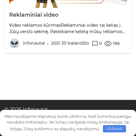
Reklaminiai video
Video reklamos kūrimasReklaminiai video tai kelias į
Jūsų verslo sėkmę. Pateikiame keletą mūsų reklamos...
infonautai
2021 30 balandžio
0
196
© 2026 Infonautai
Mes naudojame slapukus, kurie užtikrina, kad Jums bus patogu
naudotis tinklalapiu. Jei toliau naršysite mūsų tinklalapyje, tai
tolygu Jūsų sutikimui su slapukų naudojimu.
Uždaryti