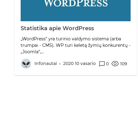
Statistika apie WordPress
„WordPress“ yra turinio valdymo sistema (arba
trumpai - CMS). WP turi keletą žymių konkurentų -
„Joomla“,...
Infonautai
2020 10 vasario
0
109