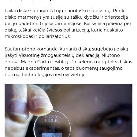
Failai diske sudaryti iš trijų nanotaškų sluoksnių. Penki
disko matmenys yra susiję su taškų dydžiu ir orientacija
bei jų padėtimi trijose dimensijose. Kai šviesa praeina per
diską, taškai keičia šviesos poliarizaciją, kurią nuskaito
mikroskopas ir poliarizatorius.
Sautamptono komanda, kurianti diską, sugebėjo į diską
įrašyti Visuotinę žmogaus teisių deklaraciją, Niutono
optiką, Magna Carta ir Bibliją. Po kelerių metų toks diskas
nebebus eksperimentas, o taps duomenų saugojimo
norma. Technologijos nestovi vietoje.