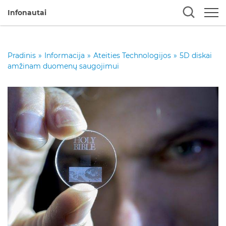
Infonautai
Pradinis
»
Informacija
»
Ateities Technologijos
»
5D diskai
amžinam duomenų saugojimui