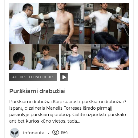
ATEITIES TECHNOLOGIJOS
Purškiami drabužiai
Purškiami drabužiai.Kaip suprasti purškiami drabužiai?
Ispanų dizaineris Manelis Torresas išrado pirmąjį
pasaulyje purškiamą drabužį. Galite užpurkšti purškalo
ant bet kurios kūno vietos, tada...
194
infonautai