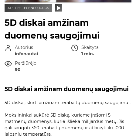
ATEITIES TECHNOLOGIJOS
5D diskai amžinam
duomenų saugojimui
Autorius
Skaityta
infonautai
1 min.
Peržiūrėjo
90
5D diskai amžinam duomenų saugojimui
5D diskai, skirti amžinam terabaitų duomenų saugojimui.
Mokslininkai sukūrė 5D diską, kuriame įrašomi 5
matmenų duomenys, kurie išlieka milijardus metų. Jis
gali saugoti 360 terabaitų duomenų ir atlaikyti iki 1000
laipsnių temperatūrą.