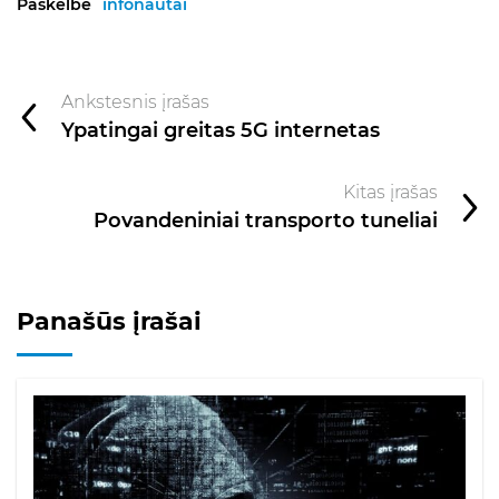
Paskelbė
infonautai
Ankstesnis įrašas
Ypatingai greitas 5G internetas
Kitas įrašas
Povandeniniai transporto tuneliai
Panašūs įrašai