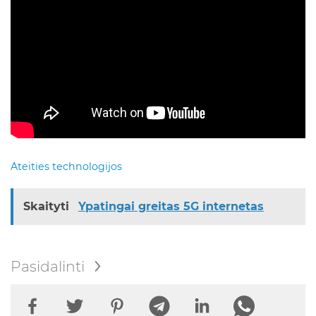
Ateities technologijos
Skaityti
Ypatingai greitas 5G internetas
Pasidalinti