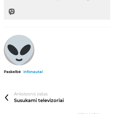
Paskelbė
infonautai
Ankstesnis įrašas
Susukami televizoriai