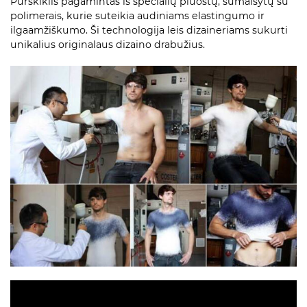
Purškiklis pagamintas iš specialių pluoštų, sumaišytų su
polimerais, kurie suteikia audiniams elastingumo ir
ilgaamžiškumo. Ši technologija leis dizaineriams sukurti
unikalius originalaus dizaino drabužius.