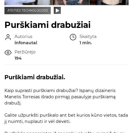
ATEITIES TECHNOLOGIJOS
Purškiami drabužiai
Autorius
Skaityta
infonautai
1 min.
Peržiūrėjo
194
Purškiami drabužiai.
Kaip suprasti purškiami drabužiai? Ispanų dizaineris
Manelis Torresas išrado pirmąjį pasaulyje purškiamą
drabužį.
Galite užpurkšti purškalo ant bet kurios kūno vietos, tada
jį nuimti, nuplauti ir vėl dėvėti.