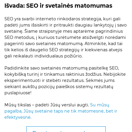
Išvada: SEO ir svetainės matomumas
SEO yra svarbi interneto rinkodaros strategija, kuri gali
padėti jums išsiskirti ir pritraukti daugiau lankytojų į savo
svetainę. Šiame straipsnyje mes aptarėme pagrindinius
SEO metodus, į kuriuos turėtumėte atsižvelgti norėdami
pagerinti savo svetainės matomumą. Atminkite, kad tai
tik kelios iš daugelio SEO strategijų ir kiekvienas atvejis
gali reikalauti individualaus požiūrio.
Padidinkite savo svetainės matomumą pasitelkę SEO,
kokybišką turinį ir tinkamus raktinius žodžius. Nebijokite
eksperimentuoti ir stebėti rezultatus. Sėkmės jums
siekiant aukštų pozicijų paieškos sistemų rezultatų
puslapiuose!
Mūsų tikslas – padėti Jūsų verslui augti.
Su mūsų
pagalba, Jūsų svetainė taps ne tik matomesnė, bet ir
efektyvesnė.