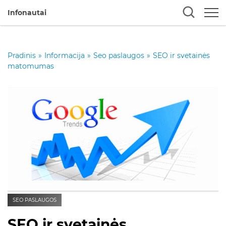
Infonautai
Pradinis
»
Informacija
»
Seo paslaugos
»
SEO ir svetainės
matomumas
SEO PASLAUGOS
SEO ir svetainės