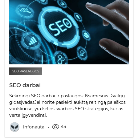
SEO PASLAUGOS
SEO darbai
Sėkmingi SEO darbai ir paslaugos: Išsamesnis įžvalgų
gidasĮvadasJei norite pasiekti aukštą reitingą paieškos
varikliuose, yra kelios svarbios SEO strategijos, kurias
verta įgyvendinti.
44
infonautai