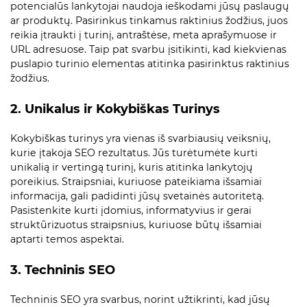
potencialūs lankytojai naudoja ieškodami jūsų paslaugų
ar produktų. Pasirinkus tinkamus raktinius žodžius, juos
reikia įtraukti į turinį, antraštėse, meta aprašymuose ir
URL adresuose. Taip pat svarbu įsitikinti, kad kiekvienas
puslapio turinio elementas atitinka pasirinktus raktinius
žodžius.
2. Unikalus ir Kokybiškas Turinys
Kokybiškas turinys yra vienas iš svarbiausių veiksnių,
kurie įtakoja SEO rezultatus. Jūs turėtumėte kurti
unikalią ir vertingą turinį, kuris atitinka lankytojų
poreikius. Straipsniai, kuriuose pateikiama išsamiai
informacija, gali padidinti jūsų svetainės autoritetą.
Pasistenkite kurti įdomius, informatyvius ir gerai
struktūrizuotus straipsnius, kuriuose būtų išsamiai
aptarti temos aspektai.
3. Techninis SEO
Techninis SEO yra svarbus, norint užtikrinti, kad jūsų