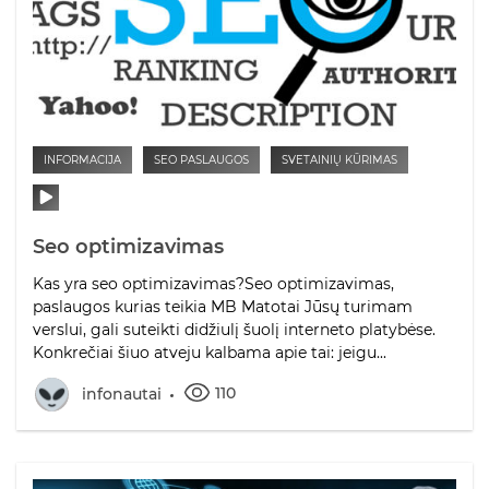
INFORMACIJA
SEO PASLAUGOS
SVETAINIŲ KŪRIMAS
Seo optimizavimas
Kas yra seo optimizavimas?Seo optimizavimas,
paslaugos kurias teikia MB Matotai Jūsų turimam
verslui, gali suteikti didžiulį šuolį interneto platybėse.
Konkrečiai šiuo atveju kalbama apie tai: jeigu...
110
infonautai