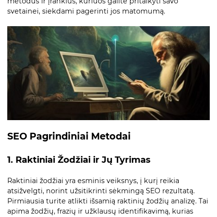
metodus ir įrankius, kuriuos galite pritaikyti savo
svetainei, siekdami pagerinti jos matomumą.
SEO Pagrindiniai Metodai
1. Raktiniai Žodžiai ir Jų Tyrimas
Raktiniai žodžiai yra esminis veiksnys, į kurį reikia
atsižvelgti, norint užsitikrinti sėkmingą SEO rezultatą.
Pirmiausia turite atlikti išsamią raktinių žodžių analizę. Tai
apima žodžių, frazių ir užklausų identifikavimą, kurias