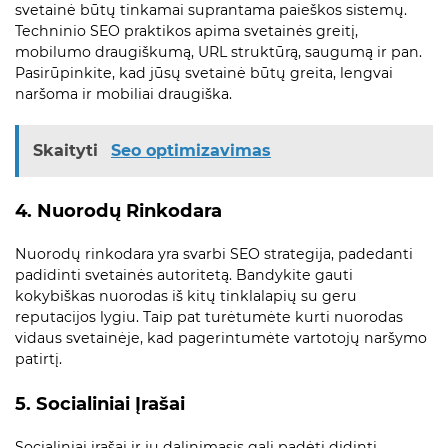
svetainė būtų tinkamai suprantama paieškos sistemų.
Techninio SEO praktikos apima svetainės greitį,
mobilumo draugiškumą, URL struktūrą, saugumą ir pan.
Pasirūpinkite, kad jūsų svetainė būtų greita, lengvai
naršoma ir mobiliai draugiška.
Skaityti
Seo optimizavimas
4. Nuorodų Rinkodara
Nuorodų rinkodara yra svarbi SEO strategija, padedanti
padidinti svetainės autoritetą. Bandykite gauti
kokybiškas nuorodas iš kitų tinklalapių su geru
reputacijos lygiu. Taip pat turėtumėte kurti nuorodas
vidaus svetainėje, kad pagerintumėte vartotojų naršymo
patirtį.
5. Socialiniai Įrašai
Socialiniai įrašai ir jų dalinimasis gali padėti didinti