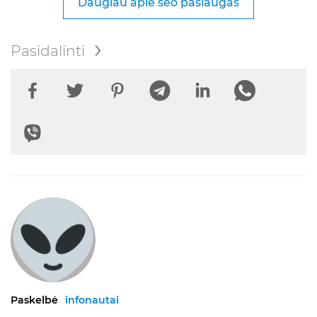
Daugiau apie seo paslaugas
Pasidalinti
Paskelbė
infonautai