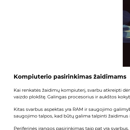
Kompiuterio pasirinkimas žaidimams
Kai renkatės žaidimų kompiuterį, svarbu atkreipti dėmes
vaizdo plokštę. Galingas procesorius ir aukštos kokybė
Kitas svarbus aspektas yra RAM ir saugojimo galimy
saugojimo talpos, kad būtų galima talpinti žaidimus 
Periferinės įrangos pasirinkimas taip pat yra svarbus