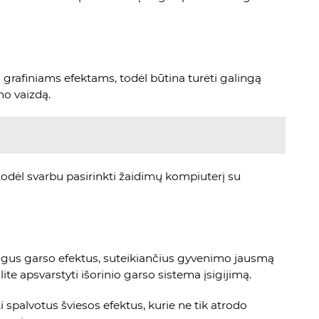
grafiniams efektams, todėl būtina turėti galingą
mo vaizdą.
 todėl svarbu pasirinkti žaidimų kompiuterį su
ingus garso efektus, suteikiančius gyvenimo jausmą
e apsvarstyti išorinio garso sistema įsigijimą.
i spalvotus šviesos efektus, kurie ne tik atrodo