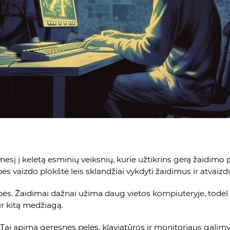
į į keletą esminių veiksnių, kurie užtikrins gerą žaidimo pati
s vaizdo plokštė leis sklandžiai vykdyti žaidimus ir atvaizdu
bės. Žaidimai dažnai užima daug vietos kompiuteryje, todė
ir kitą medžiagą.
. Tai apima geresnes pelės, klaviatūros ir monitoriaus gali