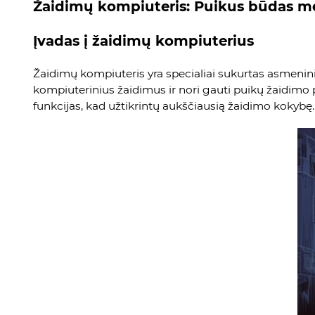
Žaidimų kompiuteris: Puikus būdas mė
Įvadas į žaidimų kompiuterius
Žaidimų kompiuteris yra specialiai sukurtas asmeninio
kompiuterinius žaidimus ir nori gauti puikų žaidimo p
funkcijas, kad užtikrintų aukščiausią žaidimo kokybę.