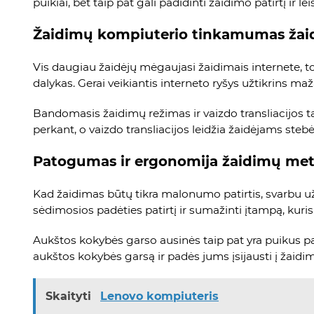
puikiai, bet taip pat gali padidinti žaidimo patirtį ir 
Žaidimų kompiuterio tinkamumas žai
Vis daugiau žaidėjų mėgaujasi žaidimais internete, to
dalykas. Gerai veikiantis interneto ryšys užtikrins ma
Bandomasis žaidimų režimas ir vaizdo transliacijos t
perkant, o vaizdo transliacijos leidžia žaidėjams stebėt
Patogumas ir ergonomija žaidimų me
Kad žaidimas būtų tikra malonumo patirtis, svarbu už
sėdimosios padėties patirtį ir sumažinti įtampą, kuris ga
Aukštos kokybės garso ausinės taip pat yra puikus pasi
aukštos kokybės garsą ir padės jums įsijausti į žaidim
Skaityti
Lenovo kompiuteris