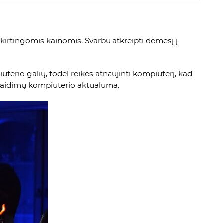
kirtingomis kainomis. Svarbu atkreipti dėmesį į
iuterio galių, todėl reikės atnaujinti kompiuterį, kad
 žaidimų kompiuterio aktualumą.