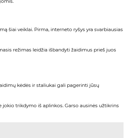
ygomis.
 šiai veiklai. Pirma, interneto ryšys yra svarbiausias
asis režimas leidžia išbandyti žaidimus prieš juos
dimų kėdės ir staliukai gali pagerinti jūsų
e jokio trikdymo iš aplinkos. Garso ausinės užtikrins