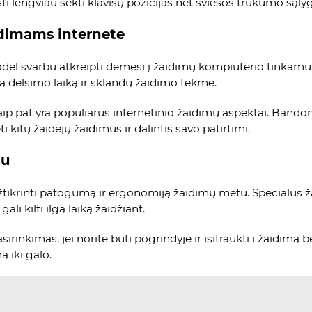
leisti lengviau sekti klavišų pozicijas net šviesos trūkumo sąl
dimams internete
dėl svarbu atkreipti dėmesį į žaidimų kompiuterio tinkamumą
žą delsimo laiką ir sklandų žaidimo tėkmę.
aip pat yra populiarūs internetinio žaidimų aspektai. Bandom
i kitų žaidėjų žaidimus ir dalintis savo patirtimi.
tu
tikrinti patogumą ir ergonomiją žaidimų metu. Specialūs žai
li kilti ilgą laiką žaidžiant.
rinkimas, jei norite būti pogrindyje ir įsitraukti į žaidimą b
ą iki galo.