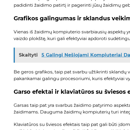
padidinti žaidimo patirtį ir pagerinti jūsų žaidimų ge
Grafikos galingumas ir sklandus veiki
Vienas iš žaidimų kompiuterio svarbiausių aspektų yr
vaizdo plokštę, kuri gali efektyviai apdoroti sudėtingus
Skaityti
5 Galingi Nešiojami Kompiuteriai D
Be geros grafikos, taip pat svarbu užtikrinti sklandų 
pakankamai galingu procesoriumi, kuris efektyviai vy
Garso efektai ir klaviatūros su šviesos 
Garsas taip pat yra svarbus žaidimo patyrimo aspekt
žaidimams. Dauguma žaidimų kompiuterių turi integruot
Klaviatūros su šviesos efektais taip pat gali būti įdom