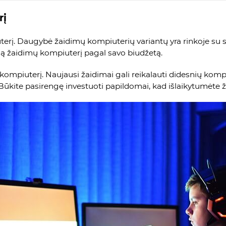
rį
erį. Daugybė žaidimų kompiuterių variantų yra rinkoje su s
mą žaidimų kompiuterį pagal savo biudžetą.
mų kompiuterį. Naujausi žaidimai gali reikalauti didesnių komp
 Būkite pasirengę investuoti papildomai, kad išlaikytumėte