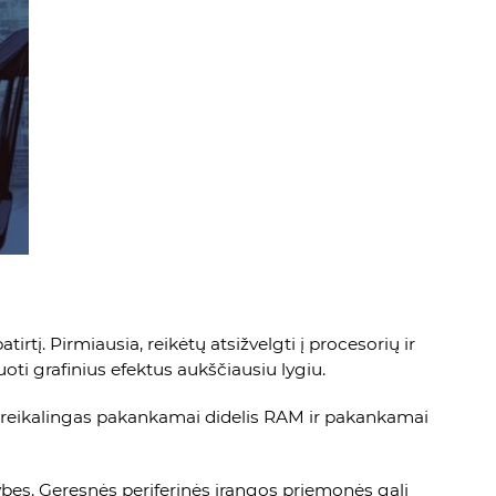
rtį. Pirmiausia, reikėtų atsižvelgti į procesorių ir
oti grafinius efektus aukščiausiu lygiu.
l reikalingas pakankamai didelis RAM ir pakankamai
mybes. Geresnės periferinės įrangos priemonės gali