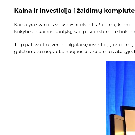
Kaina ir investicija į žaidimų kompiute
Kaina yra svarbus veiksnys renkantis žaidimų kompiut
kokybės ir kainos santykį, kad pasirinktumėte tinka
Taip pat svarbu įvertinti ilgalaikę investiciją į žaidi
galėtumėte mėgautis naujausiais žaidimais ateityje.