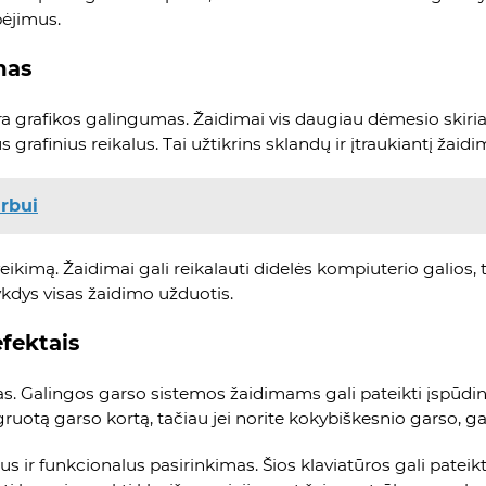
bėjimus.
mas
a grafikos galingumas. Žaidimai vis daugiau dėmesio skiria 
 grafinius reikalus. Tai užtikrins sklandų ir įtraukiantį žaidi
arbui
veikimą. Žaidimai gali reikalauti didelės kompiuterio galios,
kdys visas žaidimo užduotis.
efektais
as. Galingos garso sistemos žaidimams gali pateikti įspūd
ą garso kortą, tačiau jei norite kokybiškesnio garso, galit
us ir funkcionalus pasirinkimas. Šios klaviatūros gali pateikt