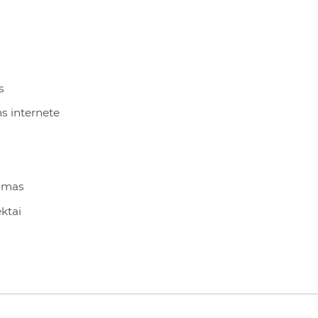
s
 internete
kumas
ktai