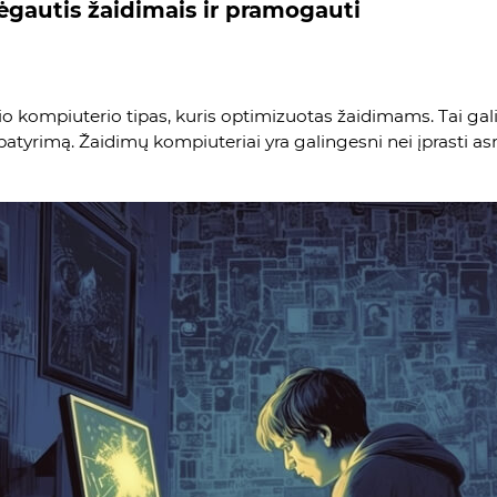
gautis žaidimais ir pramogauti
 kompiuterio tipas, kuris optimizuotas žaidimams. Tai galiau
atyrimą. Žaidimų kompiuteriai yra galingesni nei įprasti asme