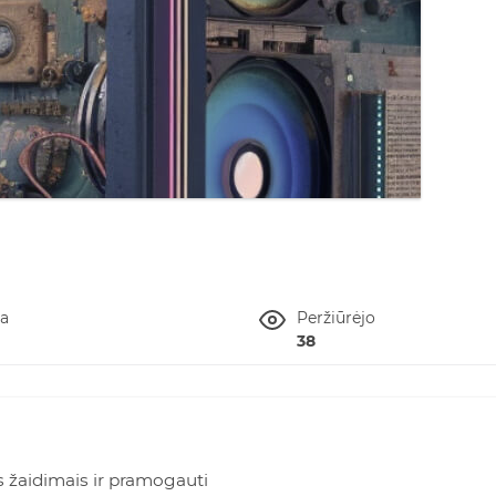
ta
Peržiūrėjo
38
 žaidimais ir pramogauti