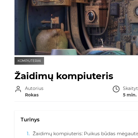
KOMPIUTERIAI
Žaidimų kompiuteris
Autorius
Skaity
Rokas
5 min.
Turinys
Žaidimų kompiuteris: Puikus būdas mėgautis