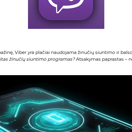
sipažinę, Viber yra plačiai naudojama žinučių siuntimo ir ba
u kitas žinučių siuntimo programas?
Atsakymas paprastas – nes V