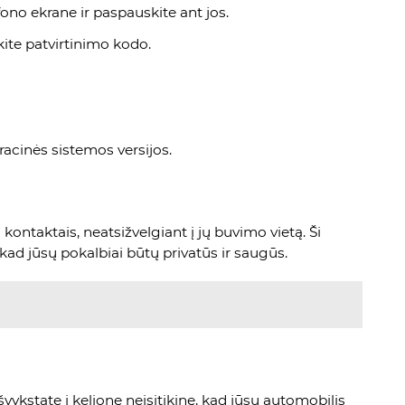
ono ekrane ir paspauskite ant jos.
kite patvirtinimo kodo.
eracinės sistemos versijos.
ontaktais, neatsižvelgiant į jų buvimo vietą. Ši
 kad jūsų pokalbiai būtų privatūs ir saugūs.
išvykstate į kelionę neįsitikinę, kad jūsų automobilis