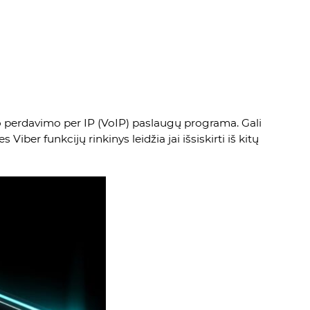
lso perdavimo per IP (VoIP) paslaugų programa. Gali
iber funkcijų rinkinys leidžia jai išsiskirti iš kitų