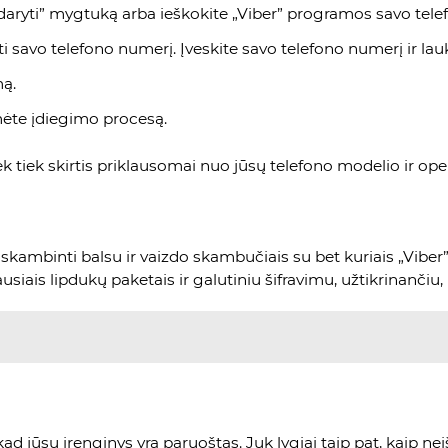
aryti” mygtuką arba ieškokite „Viber” programos savo telef
ti savo telefono numerį. Įveskite savo telefono numerį ir lau
mą.
mėte įdiegimo procesą.
 šiek tiek skirtis priklausomai nuo jūsų telefono modelio ir op
kambinti balsu ir vaizdo skambučiais su bet kuriais „Viber” k
iais lipdukų paketais ir galutiniu šifravimu, užtikrinančiu,
kad jūsų įrenginys yra paruoštas. Juk lygiai taip pat, kaip ne