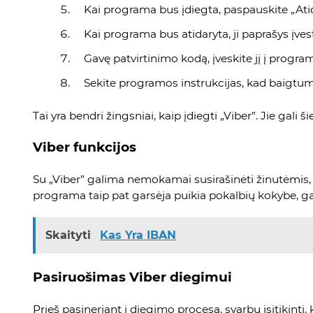
Kai programa bus įdiegta, paspauskite „Atid
Kai programa bus atidaryta, ji paprašys įves
Gavę patvirtinimo kodą, įveskite jį į progra
Sekite programos instrukcijas, kad baigtu
Tai yra bendri žingsniai, kaip įdiegti „Viber”. Jie gali
Viber funkcijos
Su „Viber” galima nemokamai susirašinėti žinutėmis, s
programa taip pat garsėja puikia pokalbių kokybe, gaus
Skaityti
Kas Yra IBAN
Pasiruošimas Viber diegimui
Prieš pasineriant į diegimo procesą, svarbu įsitikinti, 