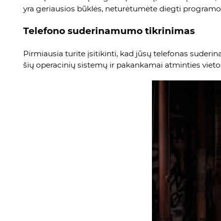
yra geriausios būklės, neturėtumėte diegti program
Telefono suderinamumo tikrinimas
Pirmiausia turite įsitikinti, kad jūsų telefonas suder
šių operacinių sistemų ir pakankamai atminties vietos