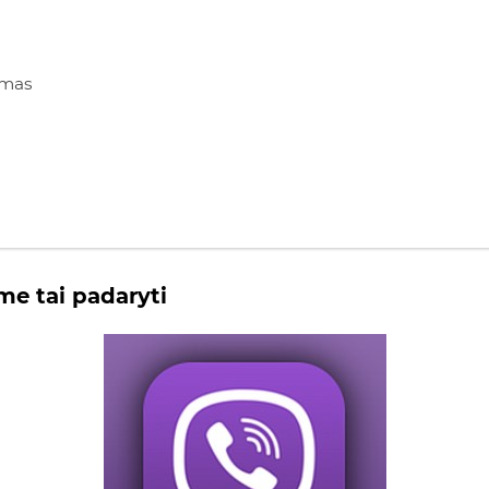
imas
me tai padaryti