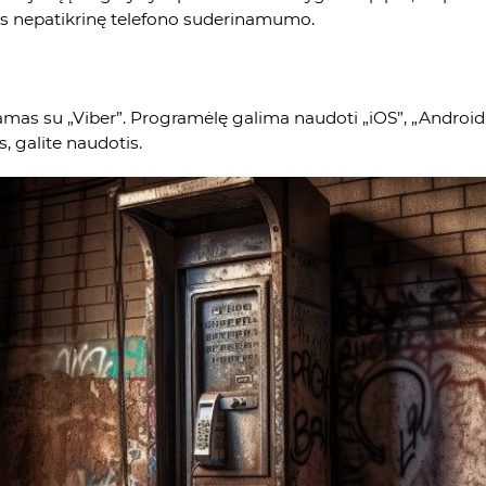
os nepatikrinę telefono suderinamumo.
inamas su „Viber”. Programėlę galima naudoti „iOS”, „Android
, galite naudotis.