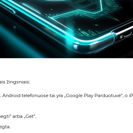
is žingsniais:
. Android telefonuose tai yra „Google Play Parduotuvė”, o i
egti” arba „Get”.
egta.