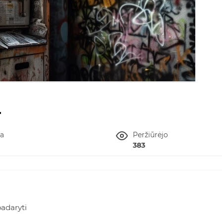
r
ta
Peržiūrėjo
383
padaryti