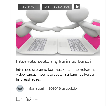
INFORMACIJA
SVETAINIŲ KŪRIMAS
Interneto svetainių kūrimas kursai
Interneto svetainių kūrimas kursai (nemokamas
video kursas)Interneto svetainių kūrimas kursai
ImpressPages...
infonautai
2020 18 gruodžio
0
154