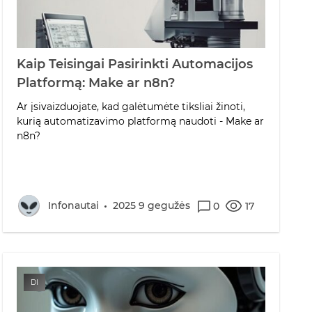
Kaip Teisingai Pasirinkti Automacijos
Platformą: Make ar n8n?
Ar įsivaizduojate, kad galėtumėte tiksliai žinoti,
kurią automatizavimo platformą naudoti - Make ar
n8n?
Infonautai
2025 9 gegužės
0
17
DI