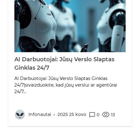
AI Darbuotojai: Jūsų Verslo Slaptas
Ginklas 24/7
AI Darbuotojai: Jūsų Verslo Slaptas Ginklas
24/7Įsivaizduokite, kad jūsų verslui ar agentūrai
24/7...
Infonautai
2025 25 kovo
0
13