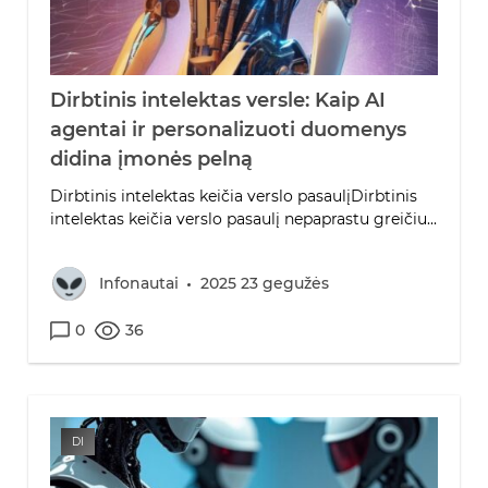
Dirbtinis intelektas versle: Kaip AI
agentai ir personalizuoti duomenys
didina įmonės pelną
Dirbtinis intelektas keičia verslo pasaulįDirbtinis
intelektas keičia verslo pasaulį nepaprastu greičiu...
Infonautai
2025 23 gegužės
0
36
DI