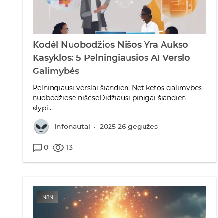
Kodėl Nuobodžios Nišos Yra Aukso
Kasyklos: 5 Pelningiausios AI Verslo
Galimybės
Pelningiausi verslai šiandien: Netikėtos galimybės
nuobodžiose nišoseDidžiausi pinigai šiandien
slypi...
Infonautai
2025 26 gegužės
0
13
N8N