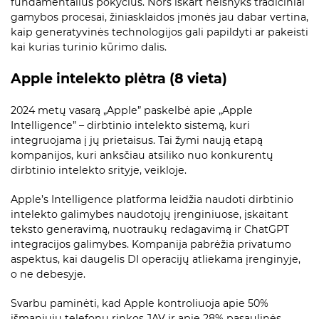
fundamentalius pokyčius. Nors iškart neišnyks tradiciniai
gamybos procesai, žiniasklaidos įmonės jau dabar vertina,
kaip generatyvinės technologijos gali papildyti ar pakeisti
kai kurias turinio kūrimo dalis.
Apple intelekto plėtra (8 vieta)
2024 metų vasarą „Apple” paskelbė apie „Apple
Intelligence” – dirbtinio intelekto sistemą, kuri
integruojama į jų prietaisus. Tai žymi naują etapą
kompanijos, kuri anksčiau atsiliko nuo konkurentų
dirbtinio intelekto srityje, veikloje.
Apple’s Intelligence platforma leidžia naudoti dirbtinio
intelekto galimybes naudotojų įrenginiuose, įskaitant
teksto generavimą, nuotraukų redagavimą ir ChatGPT
integracijos galimybes. Kompanija pabrėžia privatumo
aspektus, kai daugelis DI operacijų atliekama įrenginyje,
o ne debesyje.
Svarbu paminėti, kad Apple kontroliuoja apie 50%
išmaniųjų telefonų rinkos JAV ir apie 28% pasaulinės