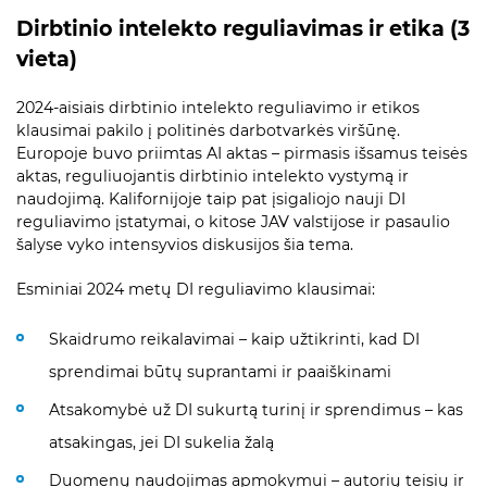
Dirbtinio intelekto reguliavimas ir etika (3
vieta)
2024-aisiais dirbtinio intelekto reguliavimo ir etikos
klausimai pakilo į politinės darbotvarkės viršūnę.
Europoje buvo priimtas AI aktas – pirmasis išsamus teisės
aktas, reguliuojantis dirbtinio intelekto vystymą ir
naudojimą. Kalifornijoje taip pat įsigaliojo nauji DI
reguliavimo įstatymai, o kitose JAV valstijose ir pasaulio
šalyse vyko intensyvios diskusijos šia tema.
Esminiai 2024 metų DI reguliavimo klausimai:
Skaidrumo reikalavimai – kaip užtikrinti, kad DI
sprendimai būtų suprantami ir paaiškinami
Atsakomybė už DI sukurtą turinį ir sprendimus – kas
atsakingas, jei DI sukelia žalą
Duomenų naudojimas apmokymui – autorių teisių ir