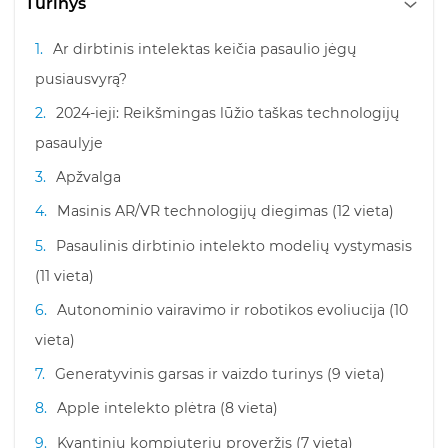
Turinys
Ar dirbtinis intelektas keičia pasaulio jėgų
pusiausvyrą?
2024-ieji: Reikšmingas lūžio taškas technologijų
pasaulyje
Apžvalga
Masinis AR/VR technologijų diegimas (12 vieta)
Pasaulinis dirbtinio intelekto modelių vystymasis
(11 vieta)
Autonominio vairavimo ir robotikos evoliucija (10
vieta)
Generatyvinis garsas ir vaizdo turinys (9 vieta)
Apple intelekto plėtra (8 vieta)
Kvantinių kompiuterių proveržis (7 vieta)