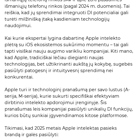
išmaniųjų telefonų rinkos (pagal 2024 m. duomenis). Tai
reiškia, kad jų sprendimai integruoti DI potencialiai gali
turėti milžinišką įtaką kasdieniam technologijų
naudojimui.
Kai kurie ekspertai lygina dabartinę Apple intelekto
plėtrą su iOS ekosistemos sukūrimo momentu – tai gali
tapti visiškai nauju augimo varikliu kompanijai. Kiti mano,
kad Apple, tradiciškai lėčiau diegianti naujas
technologijas, bet užtikrinanti aukštą jų kokybę, sugebės
pasiūlyti patogesnį ir intuityvesnį sprendimą nei
konkurentai.
Apple turi ir technologinį pranašumą per savo lustus (A-
serija, M-serija), kurie sukurti specifiškai efektyviam
dirbtinio intelekto apdorojimui įrenginyje. Šis
pranašumas leis kompanijai pasiūlyti unikalių DI funkcijų,
kurios būtų sunkiai įgyvendinamos kitose platformose.
Tikimasi, kad 2025 metais Apple intelektas pasieks
brandą ir galės pasiūlyti: