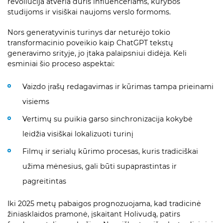
revoliucija atveria duris influenceriams, kūrybos
studijoms ir visiškai naujoms verslo formoms.
Nors generatyvinis turinys dar neturėjo tokio
transformacinio poveikio kaip ChatGPT tekstų
generavimo srityje, jo įtaka palaipsniui didėja. Keli
esminiai šio proceso aspektai:
Vaizdo įrašų redagavimas ir kūrimas tampa prieinami
visiems
Vertimų su puikia garso sinchronizacija kokybė
leidžia visiškai lokalizuoti turinį
Filmų ir serialų kūrimo procesas, kuris tradiciškai
užima mėnesius, gali būti supaprastintas ir
pagreitintas
Iki 2025 metų pabaigos prognozuojama, kad tradicinė
žiniasklaidos pramonė, įskaitant Holivudą, patirs