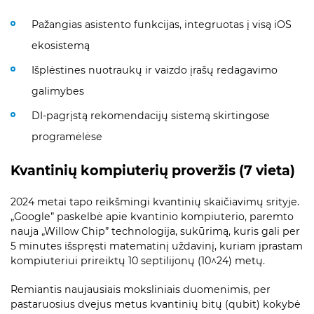
Pažangias asistento funkcijas, integruotas į visą iOS
ekosistemą
Išplėstines nuotraukų ir vaizdo įrašų redagavimo
galimybes
DI-pagrįstą rekomendacijų sistemą skirtingose
programėlėse
Kvantinių kompiuterių proveržis (7 vieta)
2024 metai tapo reikšmingi kvantinių skaičiavimų srityje.
„Google” paskelbė apie kvantinio kompiuterio, paremto
nauja „Willow Chip” technologija, sukūrimą, kuris gali per
5 minutes išspręsti matematinį uždavinį, kuriam įprastam
kompiuteriui prireiktų 10 septilijonų (10^24) metų.
Remiantis naujausiais moksliniais duomenimis, per
pastaruosius dvejus metus kvantinių bitų (qubit) kokybė