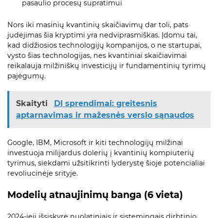
pasaulio procesų supratimui
Nors iki masinių kvantinių skaičiavimų dar toli, pats
judėjimas šia kryptimi yra nedviprasmiškas. Įdomu tai,
kad didžiosios technologijų kompanijos, o ne startupai,
vysto šias technologijas, nes kvantiniai skaičiavimai
reikalauja milžiniškų investicijų ir fundamentinių tyrimų
pajėgumų.
Skaityti
DI sprendimai: greitesnis
aptarnavimas ir mažesnės verslo sąnaudos
Google, IBM, Microsoft ir kiti technologijų milžinai
investuoja milijardus dolerių į kvantinių kompiuterių
tyrimus, siekdami užsitikrinti lyderystę šioje potencialiai
revoliucinėje srityje.
Modelių atnaujinimų banga (6 vieta)
2024-ieji išsiskyrė nuolatiniais ir sistemingais dirbtinio