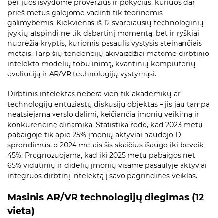
per juos išvydome proveržius ir pokyčius, kuriuos dar
prieš metus galėjome vadinti tik teorinėmis
galimybėmis. Kiekvienas iš 12 svarbiausių technologinių
įvykių atspindi ne tik dabartinį momentą, bet ir ryškiai
nubrėžia kryptis, kuriomis pasaulis vystysis ateinančiais
metais. Tarp šių tendencijų akivaizdžiai matome dirbtinio
intelekto modelių tobulinimą, kvantinių kompiuterių
evoliuciją ir AR/VR technologijų vystymąsi.
Dirbtinis intelektas nebėra vien tik akademikų ar
technologijų entuziastų diskusijų objektas – jis jau tampa
neatsiejama verslo dalimi, keičiančia įmonių veikimą ir
konkurencinę dinamiką. Statistika rodo, kad 2023 metų
pabaigoje tik apie 25% įmonių aktyviai naudojo DI
sprendimus, o 2024 metais šis skaičius išaugo iki beveik
45%. Prognozuojama, kad iki 2025 metų pabaigos net
65% vidutinių ir didelių įmonių visame pasaulyje aktyviai
integruos dirbtinį intelektą į savo pagrindines veiklas.
Masinis AR/VR technologijų diegimas (12
vieta)