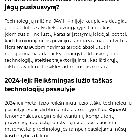
jėgų pusiausvyrą?
Technologijų milžinai JAV ir Kinijoje kaupia vis daugiau
galios, o kitos šalys lieka užnugaryje. Tačiau kas
įdomiausia – ne lustų karas ar įstatymų leidėjai, bet tai,
kad dominuojančios pozicijos tampa vis mažiau tvirtos.
Nors
NVIDIA
dominavimas atrodė absoliutus ir
nepajudinamas, dabar kyla daugybė klausimų apie
technologijų ateities trajektoriją ir tai, kas iš tikrųjų
diktuos žaidimo taisykles artimiausiais metais.
2024-ieji: Reikšmingas lūžio taškas
technologijų pasaulyje
2024-ieji metai tapo reikšmingu lūžio tašku technologijų
pasaulyje, ypač dirbtinio intelekto srityje. Nuo
OpenAI
fenomenalaus augimo iki kvantinių kompiuterių
proveržių, nuo lustų lenktynių iki etikos klausimų –
matėme, kaip technologijos tampa neatsiejama mūsų
kasdienybės dalimi.