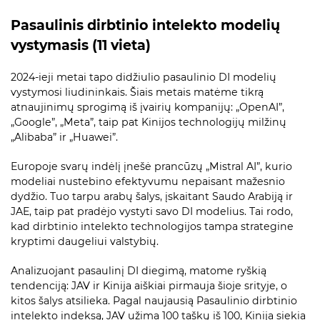
Pasaulinis dirbtinio intelekto modelių
vystymasis (11 vieta)
2024-ieji metai tapo didžiulio pasaulinio DI modelių
vystymosi liudininkais. Šiais metais matėme tikrą
atnaujinimų sprogimą iš įvairių kompanijų: „OpenAI”,
„Google”, „Meta”, taip pat Kinijos technologijų milžinų
„Alibaba” ir „Huawei”.
Europoje svarų indėlį įnešė prancūzų „Mistral AI”, kurio
modeliai nustebino efektyvumu nepaisant mažesnio
dydžio. Tuo tarpu arabų šalys, įskaitant Saudo Arabiją ir
JAE, taip pat pradėjo vystyti savo DI modelius. Tai rodo,
kad dirbtinio intelekto technologijos tampa strategine
kryptimi daugeliui valstybių.
Analizuojant pasaulinį DI diegimą, matome ryškią
tendenciją: JAV ir Kinija aiškiai pirmauja šioje srityje, o
kitos šalys atsilieka. Pagal naujausią Pasaulinio dirbtinio
intelekto indeksą, JAV užima 100 taškų iš 100, Kinija siekia