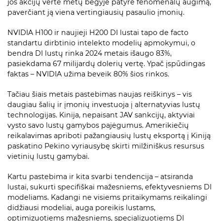
jos akcijų vertė metų bėgyje patyrė fenomenalų augimą,
paverčiant ją viena vertingiausių pasaulio įmonių.
NVIDIA H100 ir naujieji H200 DI lustai tapo de facto
standartu dirbtinio intelekto modelių apmokymui, o
bendra DI lustų rinka 2024 metais išaugo 83%,
pasiekdama 67 milijardų dolerių vertę. Ypač įspūdingas
faktas – NVIDIA užima beveik 80% šios rinkos.
Tačiau šiais metais pastebimas naujas reiškinys – vis
daugiau šalių ir įmonių investuoja į alternatyvias lustų
technologijas. Kinija, nepaisant JAV sankcijų, aktyviai
vysto savo lustų gamybos pajėgumus. Amerikiečių
reikalavimas apriboti pažangiausių lustų eksportą į Kiniją
paskatino Pekino vyriausybę skirti milžiniškus resursus
vietinių lustų gamybai.
Kartu pastebima ir kita svarbi tendencija – atsiranda
lustai, sukurti specifiškai mažesniems, efektyvesniems DI
modeliams. Kadangi ne visiems pritaikymams reikalingi
didžiausi modeliai, auga poreikis lustams,
optimizuotiems mažesniems, specializuotiems DI