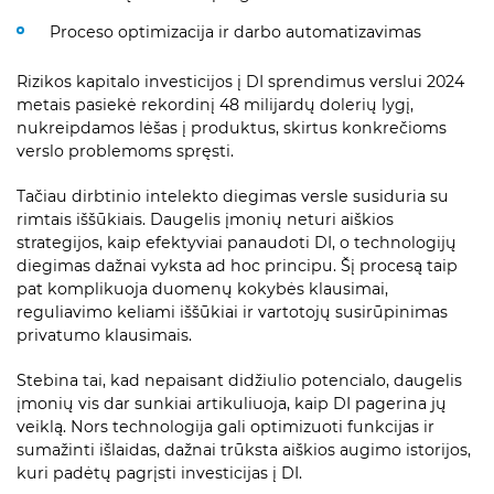
Proceso optimizacija ir darbo automatizavimas
Rizikos kapitalo investicijos į DI sprendimus verslui 2024
metais pasiekė rekordinį 48 milijardų dolerių lygį,
nukreipdamos lėšas į produktus, skirtus konkrečioms
verslo problemoms spręsti.
Tačiau dirbtinio intelekto diegimas versle susiduria su
rimtais iššūkiais. Daugelis įmonių neturi aiškios
strategijos, kaip efektyviai panaudoti DI, o technologijų
diegimas dažnai vyksta ad hoc principu. Šį procesą taip
pat komplikuoja duomenų kokybės klausimai,
reguliavimo keliami iššūkiai ir vartotojų susirūpinimas
privatumo klausimais.
Stebina tai, kad nepaisant didžiulio potencialo, daugelis
įmonių vis dar sunkiai artikuliuoja, kaip DI pagerina jų
veiklą. Nors technologija gali optimizuoti funkcijas ir
sumažinti išlaidas, dažnai trūksta aiškios augimo istorijos,
kuri padėtų pagrįsti investicijas į DI.