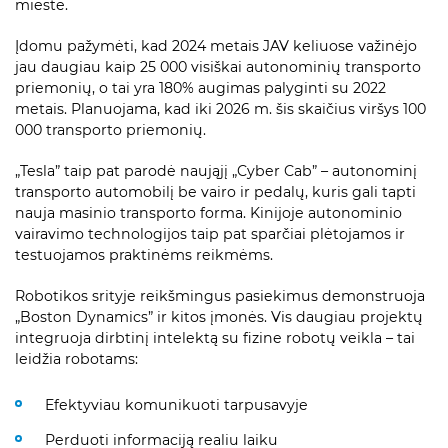
mieste.
Įdomu pažymėti, kad 2024 metais JAV keliuose važinėjo
jau daugiau kaip 25 000 visiškai autonominių transporto
priemonių, o tai yra 180% augimas palyginti su 2022
metais. Planuojama, kad iki 2026 m. šis skaičius viršys 100
000 transporto priemonių.
„Tesla” taip pat parodė naująjį „Cyber Cab” – autonominį
transporto automobilį be vairo ir pedalų, kuris gali tapti
nauja masinio transporto forma. Kinijoje autonominio
vairavimo technologijos taip pat sparčiai plėtojamos ir
testuojamos praktinėms reikmėms.
Robotikos srityje reikšmingus pasiekimus demonstruoja
„Boston Dynamics” ir kitos įmonės. Vis daugiau projektų
integruoja dirbtinį intelektą su fizine robotų veikla – tai
leidžia robotams:
Efektyviau komunikuoti tarpusavyje
Perduoti informaciją realiu laiku