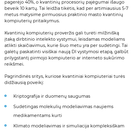
pagerėjo 40%, o kvantinių procesorių pajėgumai išaugo
beveik 10 kartų. Tai leidžia tikėtis, kad per artimiausius 5-7
metus matysime pirmuosius praktinio masto kvantinių
kompiuterių pritaikymus.
Kvantinių kompiuterių proveržis gali turėti milžinišką
įtaką dirbtinio intelekto vystymui, leisdamas modeliams
atlikti skaičiavimus, kurie šiuo metu yra per sudėtingi. Tai
galėtų paskatinti visiškai naują DI vystymosi etapą, galbūt
prilygstantį pirmojo kompiuterio ar interneto sukūrimo
reikšmei.
Pagrindinės sritys, kuriose kvantiniai kompiuteriai turės
didžiausią poveikį:
Kriptografija ir duomenų saugumas
Sudėtingas molekulių modeliavimas naujiems
medikamentams kurti
Klimato modeliavimas ir simuliacija kompleksiškam