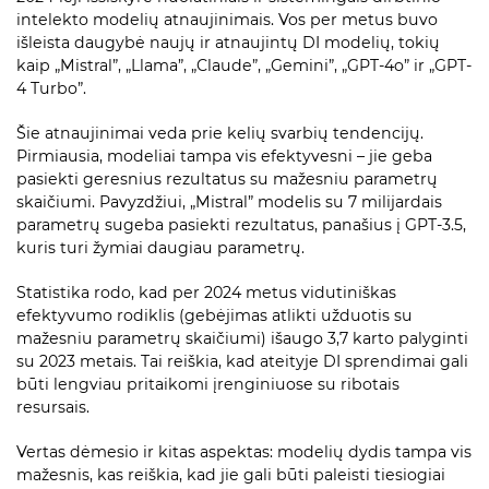
intelekto modelių atnaujinimais. Vos per metus buvo
išleista daugybė naujų ir atnaujintų DI modelių, tokių
kaip „Mistral”, „Llama”, „Claude”, „Gemini”, „GPT-4o” ir „GPT-
4 Turbo”.
Šie atnaujinimai veda prie kelių svarbių tendencijų.
Pirmiausia, modeliai tampa vis efektyvesni – jie geba
pasiekti geresnius rezultatus su mažesniu parametrų
skaičiumi. Pavyzdžiui, „Mistral” modelis su 7 milijardais
parametrų sugeba pasiekti rezultatus, panašius į GPT-3.5,
kuris turi žymiai daugiau parametrų.
Statistika rodo, kad per 2024 metus vidutiniškas
efektyvumo rodiklis (gebėjimas atlikti užduotis su
mažesniu parametrų skaičiumi) išaugo 3,7 karto palyginti
su 2023 metais. Tai reiškia, kad ateityje DI sprendimai gali
būti lengviau pritaikomi įrenginiuose su ribotais
resursais.
Vertas dėmesio ir kitas aspektas: modelių dydis tampa vis
mažesnis, kas reiškia, kad jie gali būti paleisti tiesiogiai