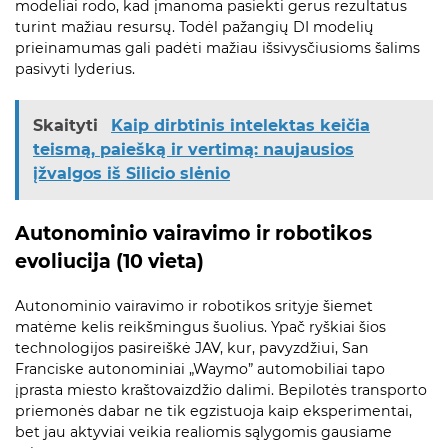
modeliai rodo, kad įmanoma pasiekti gerus rezultatus
turint mažiau resursų. Todėl pažangių DI modelių
prieinamumas gali padėti mažiau išsivysčiusioms šalims
pasivyti lyderius.
Skaityti
Kaip dirbtinis intelektas keičia
teismą, paiešką ir vertimą: naujausios
įžvalgos iš Silicio slėnio
Autonominio vairavimo ir robotikos
evoliucija (10 vieta)
Autonominio vairavimo ir robotikos srityje šiemet
matėme kelis reikšmingus šuolius. Ypač ryškiai šios
technologijos pasireiškė JAV, kur, pavyzdžiui, San
Franciske autonominiai „Waymo” automobiliai tapo
įprasta miesto kraštovaizdžio dalimi. Bepilotės transporto
priemonės dabar ne tik egzistuoja kaip eksperimentai,
bet jau aktyviai veikia realiomis sąlygomis gausiame