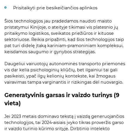
Prisitaikyti prie besikeičiančios aplinkos
Šios technologijos jau pradedamos naudoti maisto
pristatymui Kinijoje, o ateityje tikimasi vis platesnio jų
pritaikymo logistikos, sveikatos priežiūros ir kituose
sektoriuose. Reikia pripažinti, kad šios technologijos taip
pat turi didelę įtaką kariniam-pramoniniam kompleksui,
keisdamos saugumo ir gynybos strategijas.
Daugeliui vairuotojų autonominės transporto priemonės
vis dar kelia psichologinių kliūčių, bet ilgainiui tai gali
pasikeisti, ypač ilgų kelionių kontekste, kai žmogaus
vairavimas tampa varginantis ir rizikingas dėl nuovargio.
Generatyvinis garsas ir vaizdo turinys (9
vieta)
Jei 2023 metais dominavo tekstą į vaizdą generuojančios
technologijos, tai 2024-aisiais įvyko tikras proveržis garso
ir vaizdo turinio kūrimo srityje. Dirbtinio intelekto