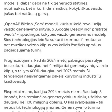
modeliai dabar geba ne tik generuoti statines
nuotraukas, bet ir kurti dinamiškus, kokybiškus vaizdo
įrašus bei natūralų garsą.
„OpenAI” išleido „Sora” modelį, kuris sukėlė revoliuciją
vaizdo generavimo srityje, o „Google DeepMind” pristratė
„Veo 2” – įspūdingos kokybės vaizdo generavimo modelį.
Šios technologijos leidžia sukurti trumpus filmukus ar
net muzikos vaizdo klipus vos keliais žodžiais aprašius
pageidaujamą turinį.
Prognozuojama, kad iki 2024 metų pabaigos pasaulyje
bus sukurta daugiau nei 4 milijardai generatyvinių vaizdo
klipų, o tai yra 400% daugiau nei 2023 metais. Ši
tendencija neišvengiamai pakeis kūrybinių industrijų
kraštovaizdį.
Ekspertai mano, kad jau 2024 metais ne mažiau kaip 5
įmonės, besiremiančios generatyviniu turiniu, uždirbs po
daugiau nei 100 milijonų dolerių. O kas svarbiausia – tai
nebus tik technologijų įmonės. Generatyvinio turinio