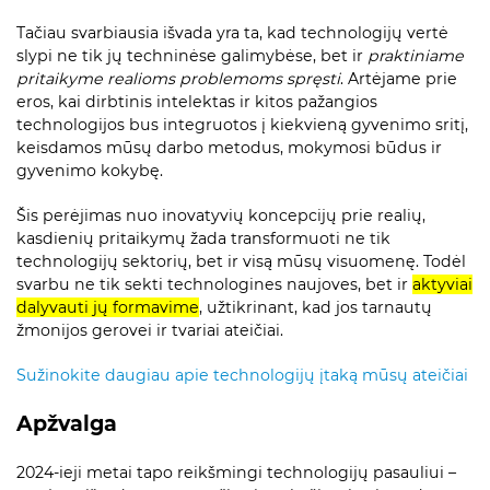
Tačiau svarbiausia išvada yra ta, kad technologijų vertė
slypi ne tik jų techninėse galimybėse, bet ir
praktiniame
pritaikyme realioms problemoms spręsti
. Artėjame prie
eros, kai dirbtinis intelektas ir kitos pažangios
technologijos bus integruotos į kiekvieną gyvenimo sritį,
keisdamos mūsų darbo metodus, mokymosi būdus ir
gyvenimo kokybę.
Šis perėjimas nuo inovatyvių koncepcijų prie realių,
kasdienių pritaikymų žada transformuoti ne tik
technologijų sektorių, bet ir visą mūsų visuomenę. Todėl
svarbu ne tik sekti technologines naujoves, bet ir
aktyviai
dalyvauti jų formavime
, užtikrinant, kad jos tarnautų
žmonijos gerovei ir tvariai ateičiai.
Sužinokite daugiau apie technologijų įtaką mūsų ateičiai
Apžvalga
2024-ieji metai tapo reikšmingi technologijų pasauliui –