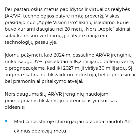
Per pastaruosius metus papildytos ir virtualios realybės
(AR/VR) technologijos patyrė rimtą proveržį. Viskas
prasidėjo nuo „Apple Vision Pro” akinių išleidimo, kurie
buvo kuriami daugiau nei 20 metų. Nors „Apple” akiniai
sulaukė mišrių vertinimų, jie atvėrė naują erą
technologijų pasaulyje.
Įdomu pažymėti, kad 2024 m. pasaulinė AR/VR įrenginių
rinka išaugo 37%, pasiekdama 16,2 milijardo dolerių vertę,
o prognozuojama, kad iki 2027 m. ji viršys 30 milijardų. Šį
augimą skatina ne tik žaidimų industrija, bet ir profesiniai
bei pramoniniai pritaikymo atvejai.
Nors dauguma šių AR/VR įrenginių naudojami
pramoginiams tikslams, jų potencialas yra kur kas
didesnis:
Medicinos sferoje chirurgai jau pradeda naudoti AR
akinius operacijų metu