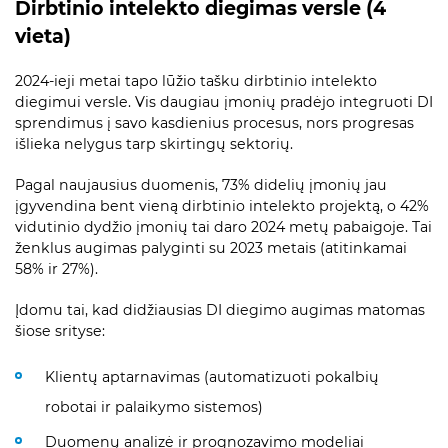
Dirbtinio intelekto diegimas versle (4
vieta)
2024-ieji metai tapo lūžio tašku dirbtinio intelekto
diegimui versle. Vis daugiau įmonių pradėjo integruoti DI
sprendimus į savo kasdienius procesus, nors progresas
išlieka nelygus tarp skirtingų sektorių.
Pagal naujausius duomenis, 73% didelių įmonių jau
įgyvendina bent vieną dirbtinio intelekto projektą, o 42%
vidutinio dydžio įmonių tai daro 2024 metų pabaigoje. Tai
ženklus augimas palyginti su 2023 metais (atitinkamai
58% ir 27%).
Įdomu tai, kad didžiausias DI diegimo augimas matomas
šiose srityse:
Klientų aptarnavimas (automatizuoti pokalbių
robotai ir palaikymo sistemos)
Duomenų analizė ir prognozavimo modeliai