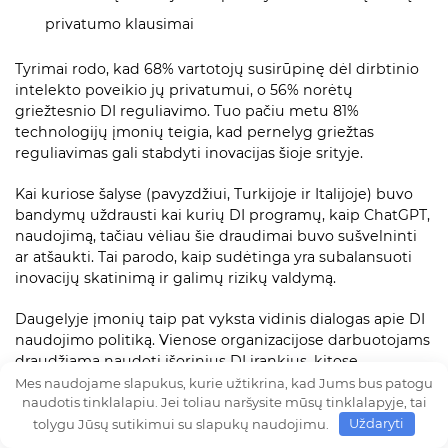
privatumo klausimai
Tyrimai rodo, kad 68% vartotojų susirūpinę dėl dirbtinio
intelekto poveikio jų privatumui, o 56% norėtų
griežtesnio DI reguliavimo. Tuo pačiu metu 81%
technologijų įmonių teigia, kad pernelyg griežtas
reguliavimas gali stabdyti inovacijas šioje srityje.
Kai kuriose šalyse (pavyzdžiui, Turkijoje ir Italijoje) buvo
bandymų uždrausti kai kurių DI programų, kaip ChatGPT,
naudojimą, tačiau vėliau šie draudimai buvo sušvelninti
ar atšaukti. Tai parodo, kaip sudėtinga yra subalansuoti
inovacijų skatinimą ir galimų rizikų valdymą.
Daugelyje įmonių taip pat vyksta vidinis dialogas apie DI
naudojimo politiką. Vienose organizacijose darbuotojams
draudžiama naudoti išorinius DI įrankius, kitose,
priešingai, skatinama aktyviai juos taikyti darbo
Mes naudojame slapukus, kurie užtikrina, kad Jums bus patogu
naudotis tinklalapiu. Jei toliau naršysite mūsų tinklalapyje, tai
procesams tobulinti. Tyrimai rodo, kad įmonėse, kurios
tolygu Jūsų sutikimui su slapukų naudojimu.
Uždaryti
aiškiai apibrėžia DI naudojimo gaires, darbuotojų
produktyvumas padidėjo vidutiniškai 23%.