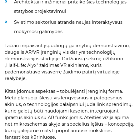
Architektai ir inžinieriai pritaiko šias technologijas
statybos projektavimui
Švietimo sektorius atranda naujas interaktyvaus
mokymosi galimybes
Tačiau nepaisant įspūdingų galimybių demonstravimo,
daugelis AR/VR įrenginių vis dar yra technologijų
demonstracijos stadijoje. Didžiausią sėkmę užtikrino
„Half-Life: Alyx” žaidimas VR akiniams, kuris
pademonstravo visaverrę žaidimo patirtį virtualioje
realybėje.
Kitas įdomus aspektas – tobulėjanti įrenginių forma.
Meta planuoja išleisti vis lengvesnius ir patogesnius
akinius, o technologijos palaipsniui juda link sprendimų,
kurie galėtų būti naudojami kasdien, integruojant
įprastus akinius su AR funkcijomis. Ateities vizija apima
net mikroschemas akyje ar specialius lęšius – koncepciją,
kurią galėjome matyti populiariuose mokslinės
fantastikos kūriniuose.