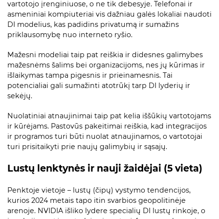
vartotojo įrenginiuose, o ne tik debesyje. Telefonai ir
asmeniniai kompiuteriai vis dažniau galės lokaliai naudoti
DI modelius, kas padidins privatumą ir sumažins
priklausomybę nuo interneto ryšio.
Mažesni modeliai taip pat reiškia ir didesnes galimybes
mažesnėms šalims bei organizacijoms, nes jų kūrimas ir
išlaikymas tampa pigesnis ir prieinamesnis. Tai
potencialiai gali sumažinti atotrūkį tarp DI lyderių ir
sekėjų.
Nuolatiniai atnaujinimai taip pat kelia iššūkių vartotojams
ir kūrėjams. Pastovūs pakeitimai reiškia, kad integracijos
ir programos turi būti nuolat atnaujinamos, o vartotojai
turi prisitaikyti prie naujų galimybių ir sąsajų.
Lustų lenktynės ir nauji žaidėjai (5 vieta)
Penktoje vietoje – lustų (čipų) vystymo tendencijos,
kurios 2024 metais tapo itin svarbios geopolitinėje
arenoje. NVIDIA išliko lydere specialių DI lustų rinkoje, o