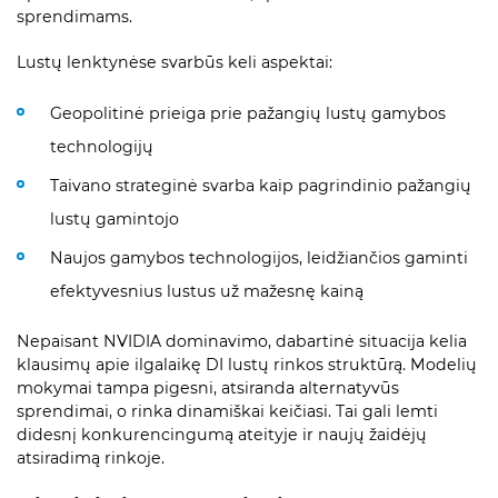
sprendimams.
Lustų lenktynėse svarbūs keli aspektai:
Geopolitinė prieiga prie pažangių lustų gamybos
technologijų
Taivano strateginė svarba kaip pagrindinio pažangių
lustų gamintojo
Naujos gamybos technologijos, leidžiančios gaminti
efektyvesnius lustus už mažesnę kainą
Nepaisant NVIDIA dominavimo, dabartinė situacija kelia
klausimų apie ilgalaikę DI lustų rinkos struktūrą. Modelių
mokymai tampa pigesni, atsiranda alternatyvūs
sprendimai, o rinka dinamiškai keičiasi. Tai gali lemti
didesnį konkurencingumą ateityje ir naujų žaidėjų
atsiradimą rinkoje.