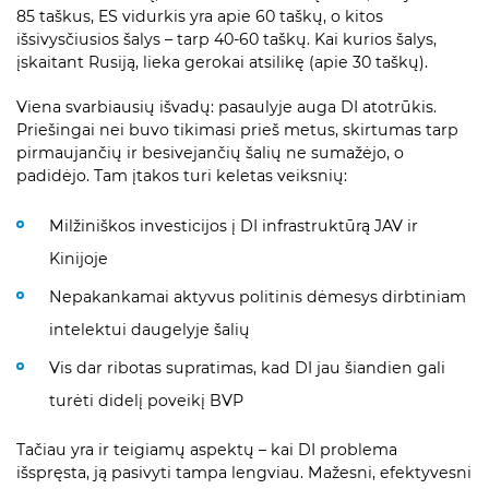
85 taškus, ES vidurkis yra apie 60 taškų, o kitos
išsivysčiusios šalys – tarp 40-60 taškų. Kai kurios šalys,
įskaitant Rusiją, lieka gerokai atsilikę (apie 30 taškų).
Viena svarbiausių išvadų: pasaulyje auga DI atotrūkis.
Priešingai nei buvo tikimasi prieš metus, skirtumas tarp
pirmaujančių ir besivejančių šalių ne sumažėjo, o
padidėjo. Tam įtakos turi keletas veiksnių:
Milžiniškos investicijos į DI infrastruktūrą JAV ir
Kinijoje
Nepakankamai aktyvus politinis dėmesys dirbtiniam
intelektui daugelyje šalių
Vis dar ribotas supratimas, kad DI jau šiandien gali
turėti didelį poveikį BVP
Tačiau yra ir teigiamų aspektų – kai DI problema
išspręsta, ją pasivyti tampa lengviau. Mažesni, efektyvesni