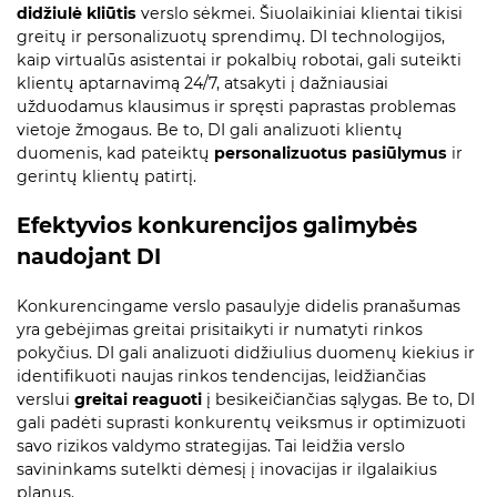
didžiulė kliūtis
verslo sėkmei. Šiuolaikiniai klientai tikisi
greitų ir personalizuotų sprendimų. DI technologijos,
kaip virtualūs asistentai ir pokalbių robotai, gali suteikti
klientų aptarnavimą 24/7, atsakyti į dažniausiai
užduodamus klausimus ir spręsti paprastas problemas
vietoje žmogaus. Be to, DI gali analizuoti klientų
duomenis, kad pateiktų
personalizuotus pasiūlymus
ir
gerintų klientų patirtį.
Efektyvios konkurencijos galimybės
naudojant DI
Konkurencingame verslo pasaulyje didelis pranašumas
yra gebėjimas greitai prisitaikyti ir numatyti rinkos
pokyčius. DI gali analizuoti didžiulius duomenų kiekius ir
identifikuoti naujas rinkos tendencijas, leidžiančias
verslui
greitai reaguoti
į besikeičiančias sąlygas. Be to, DI
gali padėti suprasti konkurentų veiksmus ir optimizuoti
savo rizikos valdymo strategijas. Tai leidžia verslo
savininkams sutelkti dėmesį į inovacijas ir ilgalaikius
planus.