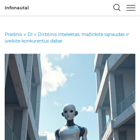
Infonautai
Pradinis
»
DI
»
Dirbtinis intelektas: mažinkite sąnaudas ir
įveikite konkurentus dabar