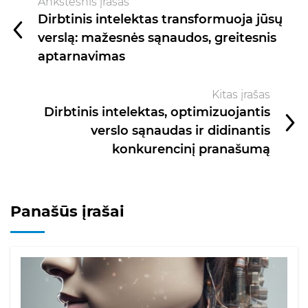
Ankstesnis įrašas
Dirbtinis intelektas transformuoja jūsų
verslą: mažesnės sąnaudos, greitesnis
aptarnavimas
Kitas įrašas
Dirbtinis intelektas, optimizuojantis
verslo sąnaudas ir didinantis
konkurencinį pranašumą
Panašūs įrašai