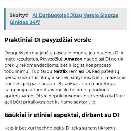
Skaityti
AI Darbuotojai: Jūsų Verslo Slaptas
Ginklas 24/7
Praktiniai DI pavyzdžiai versle
Daugelis pirmaujančių pasaulio įmonių jau naudoja DI ir
mato rezultatus. Pavyzdžiui,
Amazon
naudojasi DI ne tik
prekių rekomendacijoms, bet ir logistikos proceso
tobulinimui. Tuo tarpu
Netflix
remiasi DI, kad pateiktų
personalizuotus filmų ir serialų siūlymus. Net ir mažesnės
įmonės gali pasinaudoti DI įrankiais: nuo marketingo
kampanijų automatizavimo iki tiekimo grandinės
optimizavimo. DI yra nepriklausomas nuo verslo dydžio ir
gali būti pritaikytas bet kuriame sektoriuje.
Iššūkiai ir etiniai aspektai, dirbant su DI
Kaip ir bet kuri technologija, DI teka su tam tikromis