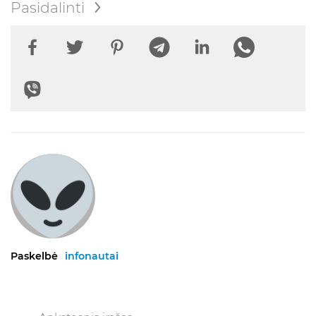
Pasidalinti
Paskelbė
infonautai