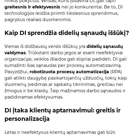
rinkos pokyčius. Verslas, kuris įsisavina DI, gali tapti
greitesnis ir efektyvesnis
nei jo konkurentai. Be to, DI
technologijos leidžia priimti tikslesnius sprendimus,
pagrįstus realiais duomenimis.
Kaip DI sprendžia didelių sąnaudų iššūkį?
Vienas iš didžiausių verslo iššūkių yra
didelių sąnaudų
valdymas
. Trūkstant darbo jėgos ar esant neefektyviai
organizacijai, veiklos išlaidos gali stipriai padidėti. DI gali
sumažinti šias sąnaudas per procesų automatizavimą.
Pavyzdžiui,
robotizuota procesų automatizacija
(RPA)
gali atlikti daugybę pasikartojančių užduočių, tokių kaip
duomenų įvedimas ar sąskaitų tikrinimas, greičiau nei
žmogus ir be klaidų. Taip mažinamos darbo sąnaudos ir
padidinamas efektyvumas.
DI įtaka klientų aptarnavimui: greitis ir
personalizacija
Lėtas ir neefektyvus klientų aptarnavimas gali būti