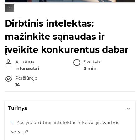
DI
Dirbtinis intelektas:
mažinkite sąnaudas ir
įveikite konkurentus dabar
Autorius
Skaityta
infonautai
3 min.
Peržiūrėjo
14
Turinys
Kas yra dirbtinis intelektas ir kodėl jis svarbus
verslui?