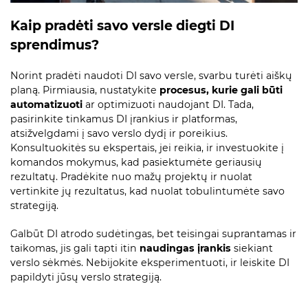
Kaip pradėti savo versle diegti DI
sprendimus?
Norint pradėti naudoti DI savo versle, svarbu turėti aiškų
planą. Pirmiausia, nustatykite
procesus, kurie gali būti
automatizuoti
ar optimizuoti naudojant DI. Tada,
pasirinkite tinkamus DI įrankius ir platformas,
atsižvelgdami į savo verslo dydį ir poreikius.
Konsultuokitės su ekspertais, jei reikia, ir investuokite į
komandos mokymus, kad pasiektumėte geriausių
rezultatų. Pradėkite nuo mažų projektų ir nuolat
vertinkite jų rezultatus, kad nuolat tobulintumėte savo
strategiją.
Galbūt DI atrodo sudėtingas, bet teisingai suprantamas ir
taikomas, jis gali tapti itin
naudingas įrankis
siekiant
verslo sėkmės. Nebijokite eksperimentuoti, ir leiskite DI
papildyti jūsų verslo strategiją.