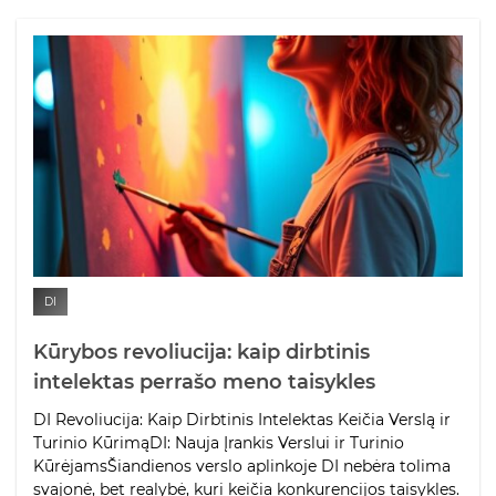
DI
Kūrybos revoliucija: kaip dirbtinis
intelektas perrašo meno taisykles
DI Revoliucija: Kaip Dirbtinis Intelektas Keičia Verslą ir
Turinio KūrimąDI: Nauja Įrankis Verslui ir Turinio
KūrėjamsŠiandienos verslo aplinkoje DI nebėra tolima
svajonė, bet realybė, kuri keičia konkurencijos taisykles.