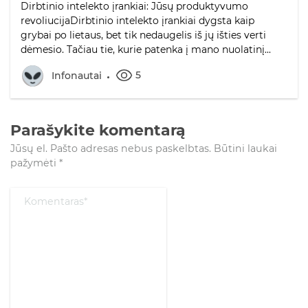
Dirbtinio intelekto įrankiai: Jūsų produktyvumo
revoliucijaDirbtinio intelekto įrankiai dygsta kaip
grybai po lietaus, bet tik nedaugelis iš jų išties verti
dėmesio. Tačiau tie, kurie patenka į mano nuolatinį...
5
Infonautai
Parašykite komentarą
Jūsų el. Pašto adresas nebus paskelbtas.
Būtini laukai
pažymėti
*