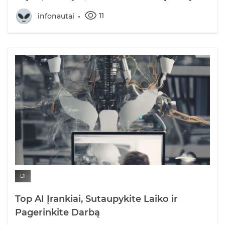
11
infonautai
DI
Top AI Įrankiai, Sutaupykite Laiko ir
Pagerinkite Darbą