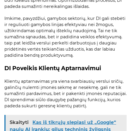
būti idealus sprendimas. Optimizuodamas procesus, DI
padeda sumažinti nereikalingas išlaidas.
Imkime, pavyzdžiui, gamybos sektorių, kur DI gali stebėti
ir reguliuoti gamybos linijas efektyviau nei žmogus,
užtikrindamas optimalų išteklių naudojimą. Tai ne tik
sumažina sąnaudas, bet ir padidina veiklos efektyvumą.
taip pat leidžia verslui perkelti darbuotojus į daugiau
pridėtinės vertės teikiančias užduotis, kas dar labiau
padidina bendrą produktyvumą.
DI Poveikis Klientų Aptarnavimui
Klientų aptarnavimas yra viena svarbiausių verslui sričių,
galinčių nulemti įmonės sėkmę ar nesėkmę. gali ne tik
sumažinti pardavimus, bet ir pakenkti įmonės reputacijai.
DI sprendimai siūlo daugybę pažangių funkcijų, kurios
padeda sukurti geresnę klientų patirtį.
Skaityti
Kas iš tikrųjų slepiasi už „Google“
naujų AI įrankių: gilus techninis žvilgsnis