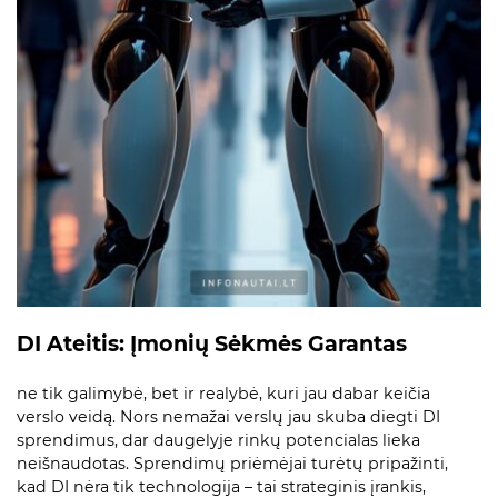
DI Ateitis: Įmonių Sėkmės Garantas
ne tik galimybė, bet ir realybė, kuri jau dabar keičia
verslo veidą. Nors nemažai verslų jau skuba diegti DI
sprendimus, dar daugelyje rinkų potencialas lieka
neišnaudotas. Sprendimų priėmėjai turėtų pripažinti,
kad DI nėra tik technologija – tai strateginis įrankis,