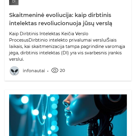
DI
Skaitmeninė evoliucija: kaip dirbtinis
intelektas revoliucionuoja jūsų verslą
Kaip Dirbtinis Intelektas Keičia Verslo
ProcesusDirbtinio intelekto privalumai versluiŠiais
laikais, kai skaitmenizacija tampa pagrindine varomąja
jėga, dirbtinis intelektas (DI) yra vis svarbesnis įrankis
verslui.
20
infonautai