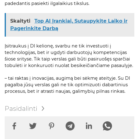
padedantis pasiekti ilgalaikius tikslus.
Skaityti
Top AI Įrankiai, Sutaupykite Laiko ir
Pagerinkite Darbą
Įsitraukus į DI kelionę, svarbu ne tik investuoti į
technologijas, bet ir ugdyti darbuotojų kompetencijas
šiose srityse. Tik taip verslas gali būti pasiruošęs sparčiai
tobulėti ir konkuruoti nuolat besikeičiančiame pasaulyje.
– tai raktas į inovacijas, augimą bei sėkmę ateityje. Su DI
pagalba jūsų verslas gali ne tik optimizuoti dabartinius
procesus, bet ir atrasti naujas, galimybių pilnas rinkas.
Pasidalinti