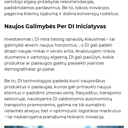
vartotojo elgesį pritaikytas rekomendacijas,
padidindamos pardavimus. Be to, tokios inovacijos
pagerina klientų lojalumą ir didina konversijų rodiklius.
Naujos Galimybės Per DI Iniciatyvas
Investavimas į DI nėra tiesiog sąnaudų klausimas – tai
galimybė atverti naujus horizontus. , o DI gali padėti
atrasti naujas rinkas ir verslo sritis. Analizuojant rinkos
duomenis ir vartotojų elgseną, DI gali pasiūlyti, kokie
produktai ar paslaugos galėtų pasisekti įvairiose
demografinėse grupėse.
Be to, DI technologijos padeda kurti naujoviškus
produktus ir paslaugas, kurios gali pritraukti naujus
klientus ir padidinti įmonės vertę. Pavyzdžiui, transporto
sektoriuje, naudojantis DI valdomomis autonominių
transporto priemonėmis, galima ne tik sumažinti
nelaimės atvejus, bet ir optimizuoti logistikos maršrutus
– tai neįkainojama pranašumą teikianti inovacija.