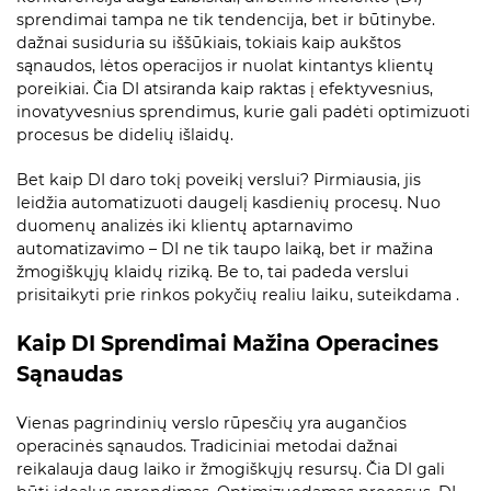
sprendimai tampa ne tik tendencija, bet ir būtinybe.
dažnai susiduria su iššūkiais, tokiais kaip aukštos
sąnaudos, lėtos operacijos ir nuolat kintantys klientų
poreikiai. Čia DI atsiranda kaip raktas į efektyvesnius,
inovatyvesnius sprendimus, kurie gali padėti optimizuoti
procesus be didelių išlaidų.
Bet kaip DI daro tokį poveikį verslui? Pirmiausia, jis
leidžia automatizuoti daugelį kasdienių procesų. Nuo
duomenų analizės iki klientų aptarnavimo
automatizavimo – DI ne tik taupo laiką, bet ir mažina
žmogiškųjų klaidų riziką. Be to, tai padeda verslui
prisitaikyti prie rinkos pokyčių realiu laiku, suteikdama .
Kaip DI Sprendimai Mažina Operacines
Sąnaudas
Vienas pagrindinių verslo rūpesčių yra augančios
operacinės sąnaudos. Tradiciniai metodai dažnai
reikalauja daug laiko ir žmogiškųjų resursų. Čia DI gali