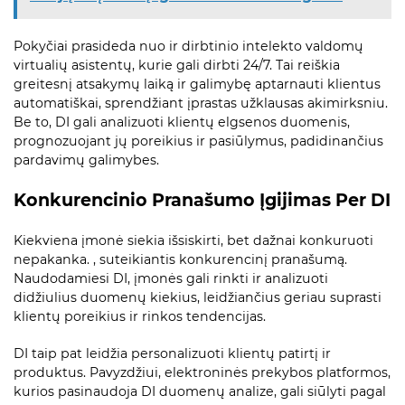
Pokyčiai prasideda nuo ir dirbtinio intelekto valdomų
virtualių asistentų, kurie gali dirbti 24/7. Tai reiškia
greitesnį atsakymų laiką ir galimybę aptarnauti klientus
automatiškai, sprendžiant įprastas užklausas akimirksniu.
Be to, DI gali analizuoti klientų elgsenos duomenis,
prognozuojant jų poreikius ir pasiūlymus, padidinančius
pardavimų galimybes.
Konkurencinio Pranašumo Įgijimas Per DI
Kiekviena įmonė siekia išsiskirti, bet dažnai konkuruoti
nepakanka. , suteikiantis konkurencinį pranašumą.
Naudodamiesi DI, įmonės gali rinkti ir analizuoti
didžiulius duomenų kiekius, leidžiančius geriau suprasti
klientų poreikius ir rinkos tendencijas.
DI taip pat leidžia personalizuoti klientų patirtį ir
produktus. Pavyzdžiui, elektroninės prekybos platformos,
kurios pasinaudoja DI duomenų analize, gali siūlyti pagal