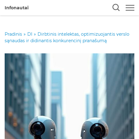
Infonautai
Pradinis
»
DI
»
Dirbtinis intelektas, optimizuojantis verslo
sąnaudas ir didinantis konkurencinį pranašumą